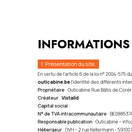
INFORMATIONS
1. Présentation du site.
En vertu de l'article 6 de la loi n° 2004-575 
outicabine.be
l'identité des différents inte
Propriétaire
: Outicabine Rue Bâtis de Cor
Créateur
:
Vistalid
Capital social
:
N° de TVA intracommunautaire
: BE088537
Responsable publication
: Outicabine – inf
Hébergeur
: OVH – 2 rue Kellermann - 59100