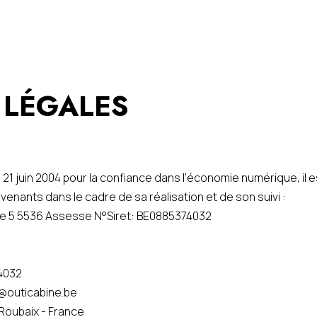
 LÉGALES
du 21 juin 2004 pour la confiance dans l'économie numérique, il e
rvenants dans le cadre de sa réalisation et de son suivi :
ère 5 5536 Assesse N°Siret: BE0885374032
4032
o@outicabine.be
 Roubaix - France