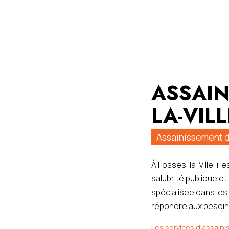
ASSAIN
LA-VILL
Assainissement da
À Fosses-la-Ville, il 
salubrité publique et
spécialisée dans les
répondre aux besoins
Les services d'assain